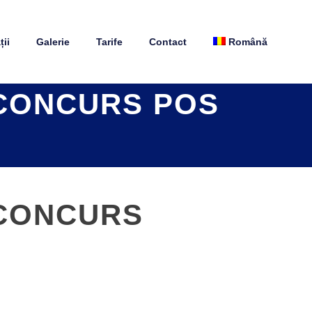
ii
Galerie
Tarife
Contact
Română
CONCURS POS
 CONCURS